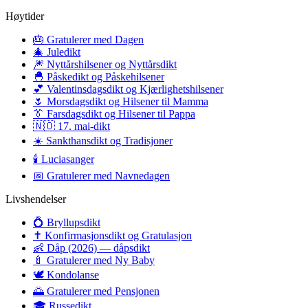
Høytider
🎂
Gratulerer med Dagen
🎄
Juledikt
🎆
Nyttårshilsener og Nyttårsdikt
🐣
Påskedikt og Påskehilsener
💕
Valentinsdagsdikt og Kjærlighetshilsener
🌷
Morsdagsdikt og Hilsener til Mamma
👔
Farsdagsdikt og Hilsener til Pappa
🇳🇴
17. mai-dikt
☀️
Sankthansdikt og Tradisjoner
🕯️
Luciasanger
📅
Gratulerer med Navnedagen
Livshendelser
💍
Bryllupsdikt
✝️
Konfirmasjonsdikt og Gratulasjon
👶
Dåp (2026) — dåpsdikt
🍼
Gratulerer med Ny Baby
🕊️
Kondolanse
🌅
Gratulerer med Pensjonen
🎓
Russedikt