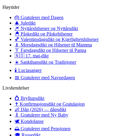
Høytider
🎂
Gratulerer med Dagen
🎄
Juledikt
🎆
Nyttårshilsener og Nyttårsdikt
🐣
Påskedikt og Påskehilsener
💕
Valentinsdagsdikt og Kjærlighetshilsener
🌷
Morsdagsdikt og Hilsener til Mamma
👔
Farsdagsdikt og Hilsener til Pappa
🇳🇴
17. mai-dikt
☀️
Sankthansdikt og Tradisjoner
🕯️
Luciasanger
📅
Gratulerer med Navnedagen
Livshendelser
💍
Bryllupsdikt
✝️
Konfirmasjonsdikt og Gratulasjon
👶
Dåp (2026) — dåpsdikt
🍼
Gratulerer med Ny Baby
🕊️
Kondolanse
🌅
Gratulerer med Pensjonen
🎓
Russedikt