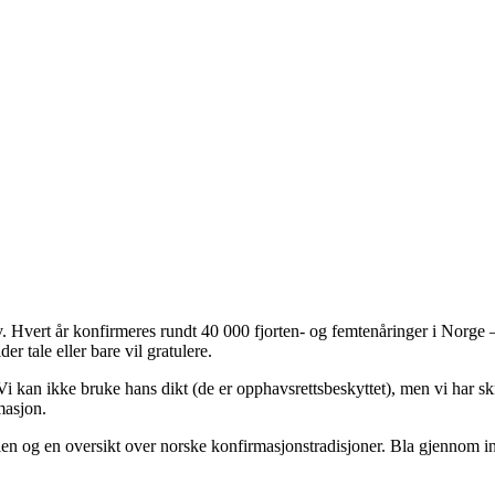
. Hvert år konfirmeres rundt 40 000 fjorten- og femtenåringer i Norge 
der tale eller bare vil gratulere.
i kan ikke bruke hans dikt (de er opphavsrettsbeskyttet), men vi har s
masjon.
stalen og en oversikt over norske konfirmasjonstradisjoner. Bla gjennom in