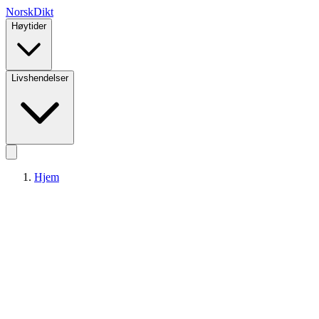
NorskDikt
Høytider
Livshendelser
Hjem