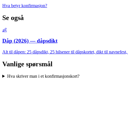
Hva betyr konfirmasjon?
Se også
👶
Dåp (2026) — dåpsdikt
Alt til dåpen: 25 dåpsdikt, 25 hilsener til dåpskortet, dikt til navnefes
Vanlige spørsmål
Hva skriver man i et konfirmasjonskort?